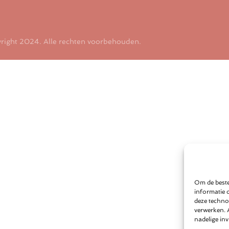
right 2024. Alle rechten voorbehouden.
Om de beste
informatie 
deze techno
verwerken. 
nadelige in