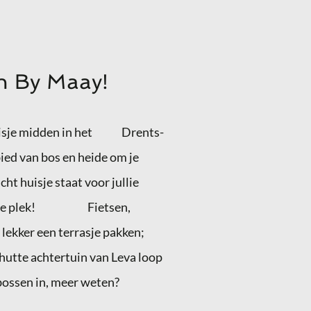
n By Maay!
huisje midden in het Drents-
ied van bos en heide om je
cht huisje staat voor jullie
op deze plek! Fietsen,
ekker een terrasje pakken;
chutte achtertuin van Leva loop
 bossen in, meer weten?